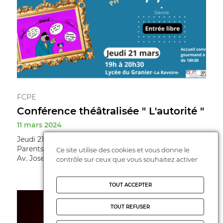
FCPE
Conférence théâtralisée " L'autorité "
11 mars 2024
Jeudi 21 mars 2024 au lycée du Granier de 19h à 20h30
Parents et leurs enfants Entrée libre Localisation : 185
Ce site utilise des cookies et vous donne le
Av. Joseph Fontanet - ...
contrôle sur ceux que vous souhaitez activer
TOUT ACCEPTER
TOUT REFUSER