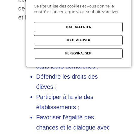
Ce site utilise des cookies et vous donne le
de l’année dans les écoles, collèges
contrôle sur ceux que vous souhaitez activer
et lycées du département pour :
TOUT ACCEPTER
Représenter les familles dans
TOUT REFUSER
les différentes instances ;
PERSONNALISER
Accompagner les parents
dans leurs démarches ;
Défendre les droits des
élèves ;
Participer à la vie des
établissements ;
Favoriser l’égalité des
chances et le dialogue avec