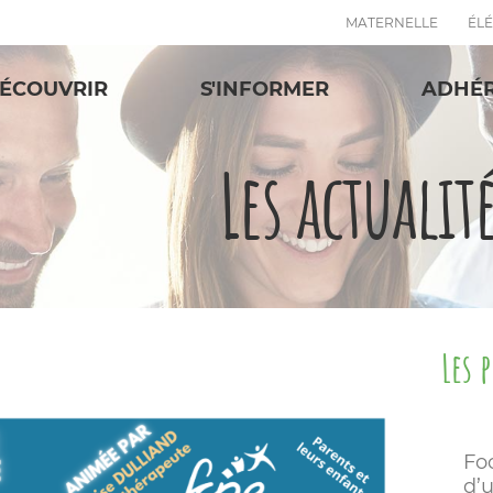
MATERNELLE
ÉL
ÉCOUVRIR
S'INFORMER
ADHÉ
Les actualit
Les 
Fo
d’