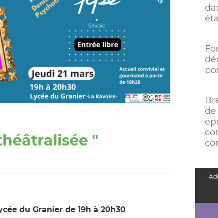
da
ét
Fo
dé
po
Bre
de
épr
co
héâtralisée "
co
Add
ycée du Granier de 19h à 20h30