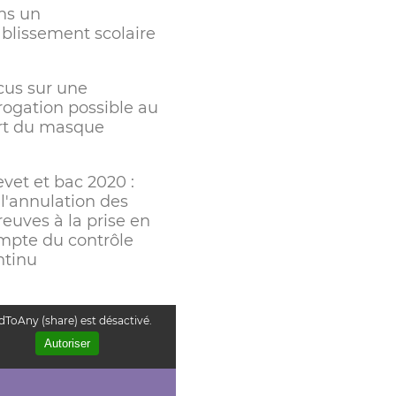
ns un
ablissement scolaire
cus sur une
rogation possible au
rt du masque
vet et bac 2020 :
 l'annulation des
euves à la prise en
mpte du contrôle
ntinu
ToAny (share) est désactivé.
Autoriser