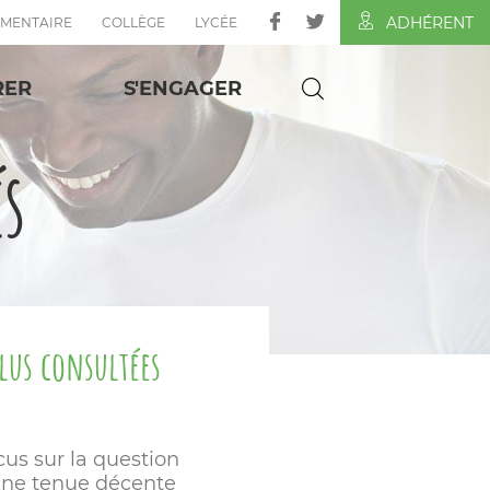
ADHÉRENT
ÉMENTAIRE
COLLÈGE
LYCÉE
RER
S'ENGAGER
és
plus consultées
cus sur la question
une tenue décente