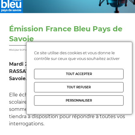
Émission France Bleu Pays de
Savoie
Mis à jour le 27 août 2023
Ce site utilise des cookies et vous donne le
contrôle sur ceux que vous souhaitez activer
Mardi 29 août, à partir de 7h45, Mélodie
RASSAT sera l'invitée de France Bleu Pays de
TOUT ACCEPTER
Savoie.
TOUT REFUSER
Elle échangera sur le thème de la rentrée
PERSONNALISER
scolaire, des rythmes scolaires, et du besoin de
sommeil des enfants et adolescents. Elle se
tiendra à disposition pour répondre à toutes vos
interrogations.