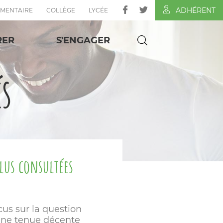
ADHÉRENT
ÉMENTAIRE
COLLÈGE
LYCÉE
RER
S'ENGAGER
és
plus consultées
cus sur la question
une tenue décente