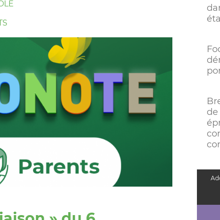
OLE
da
ét
TS
Fo
dé
po
Bre
de
épr
co
co
Add
iaison » du 6