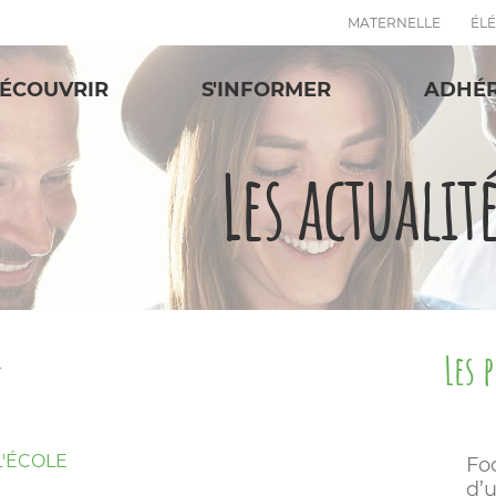
MATERNELLE
ÉL
ÉCOUVRIR
S'INFORMER
ADHÉ
Les actualit
Les 
T
'ÉCOLE
Fo
d’