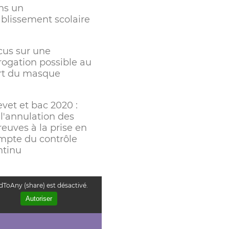
ns un
ablissement scolaire
cus sur une
rogation possible au
rt du masque
vet et bac 2020 :
 l'annulation des
euves à la prise en
mpte du contrôle
ntinu
ToAny (share) est désactivé.
Autoriser